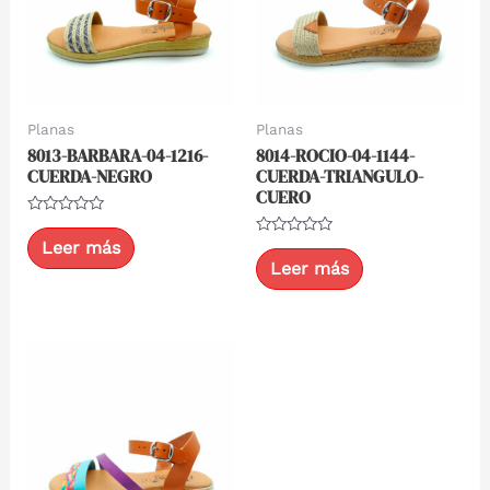
Planas
Planas
8013-BARBARA-04-1216-
8014-ROCIO-04-1144-
CUERDA-NEGRO
CUERDA-TRIANGULO-
CUERO
Valorado
con
Leer más
Valorado
0
con
Leer más
de
0
5
de
5