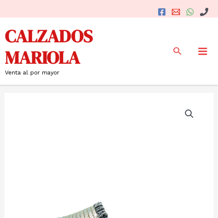
Ir
al
Mai
CALZADOS
contenido
Me
Buscar
MARIOLA
Venta al por mayor