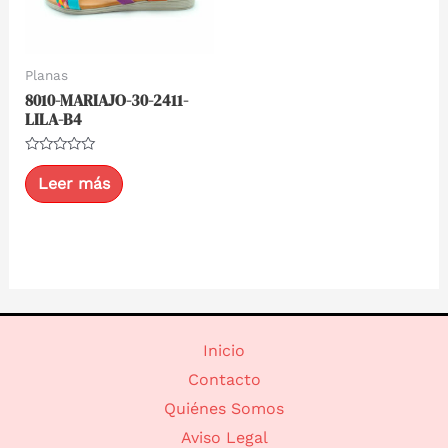
Planas
8010-MARIAJO-30-2411-
LILA-B4
Valorado
con
Leer más
0
de
5
Inicio
Contacto
Quiénes Somos
Aviso Legal