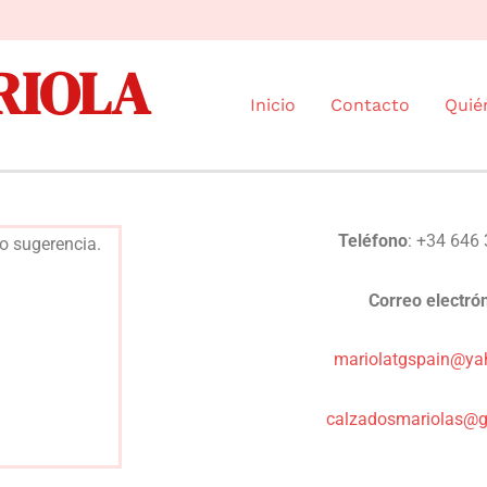
RIOLA
Inicio
Contacto
Quié
Teléfono
: +34 646
 o sugerencia.
Correo electró
mariolatgspain@y
calzadosmariolas@