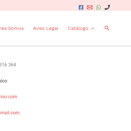
Buscar
nes Somos
Aviso Legal
Catálogo
 316 364
nico
:
ahoo.com
gmail.com