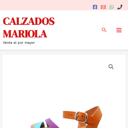
Ir
al
Mai
CALZADOS
contenido
Me
Buscar
MARIOLA
Venta al por mayor