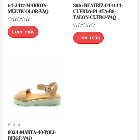
64-2417-MARRON-
8016-BEATRIZ-04-1144-
MULTICOLOR-VAQ
CUERDA-PLATA-B8-
TALON-CUERO-VAQ
Valorado
con
Leer más
Valorado
0
con
Leer más
de
0
5
de
5
Planas
8024-MARTA-40-YOLI-
BEIGE-VAQ