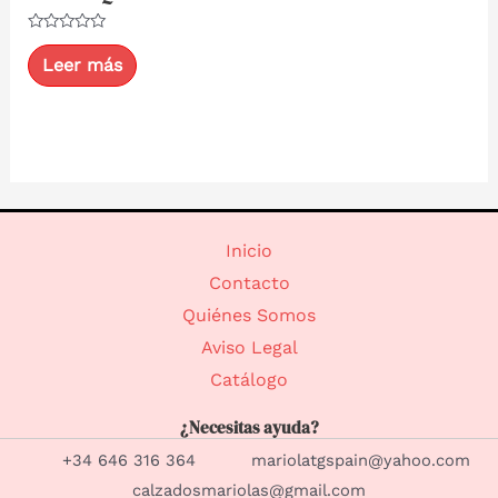
Valorado
con
Leer más
0
de
5
Inicio
Contacto
Quiénes Somos
Aviso Legal
Catálogo
¿Necesitas ayuda?
+34 646 316 364 mariolatgspain@yahoo.com
calzadosmariolas@gmail.com