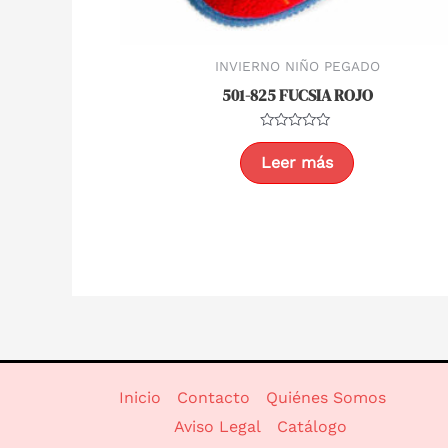
INVIERNO NIÑO PEGADO
501-825 FUCSIA ROJO
Valorado
con
Leer más
0
de
5
Inicio
Contacto
Quiénes Somos
Aviso Legal
Catálogo