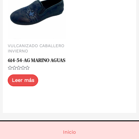
VULCANIZADO CABALLERO
INVIERNO
614-54-AG MARINO AGUAS
Valorado
con
Leer más
0
de
5
Inicio