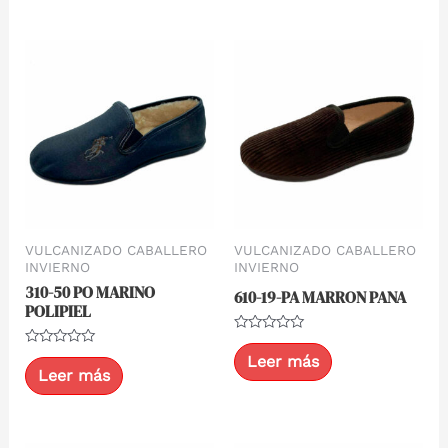
VULCANIZADO CABALLERO
VULCANIZADO CABALLERO
INVIERNO
INVIERNO
310-50 PO MARINO
610-19-PA MARRON PANA
POLIPIEL
Valorado
con
Valorado
Leer más
0
con
Leer más
de
0
5
de
5