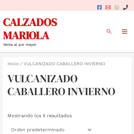
Ir
al
Mai
CALZADOS
contenido
Me
Buscar
MARIOLA
Venta al por mayor
Inicio
/ VULCANIZADO CABALLERO INVIERNO
VULCANIZADO
CABALLERO INVIERNO
Mostrando los 5 resultados