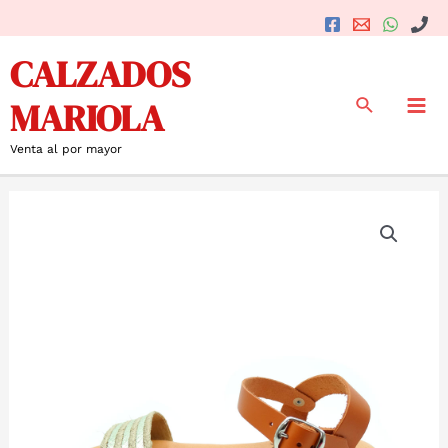
Ir
al
Mai
CALZADOS
contenido
Me
Buscar
MARIOLA
Venta al por mayor