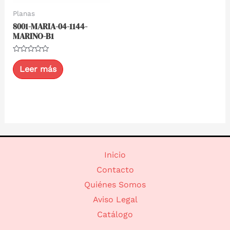
Planas
8001-MARIA-04-1144-
MARINO-B1
Valorado
con
Leer más
0
de
5
Inicio
Contacto
Quiénes Somos
Aviso Legal
Catálogo