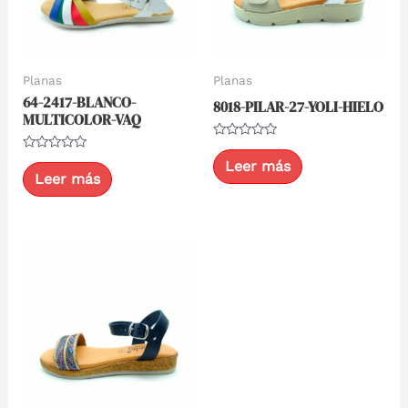
Planas
Planas
64-2417-BLANCO-
8018-PILAR-27-YOLI-HIELO
MULTICOLOR-VAQ
Valorado
con
Valorado
Leer más
0
con
Leer más
de
0
5
de
5