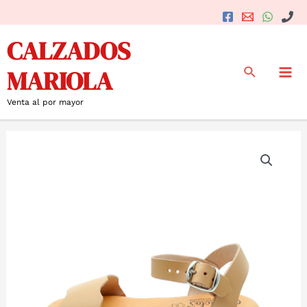
Ir
al
Mai
CALZADOS
contenido
Me
Buscar
MARIOLA
Venta al por mayor