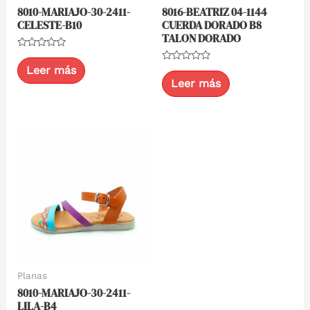
8010-MARIAJO-30-2411-
8016-BEATRIZ 04-1144
CELESTE-B10
CUERDA DORADO B8
TALON DORADO
Valorado
con
Leer más
Valorado
0
con
Leer más
de
0
5
de
5
Planas
8010-MARIAJO-30-2411-
LILA-B4