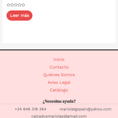
Valorado
con
Leer más
0
de
5
Inicio
Contacto
Quiénes Somos
Aviso Legal
Catálogo
¿Necesitas ayuda?
+34 646 316 364 mariolatgspain@yahoo.com
calzadosmariolas@gmail.com