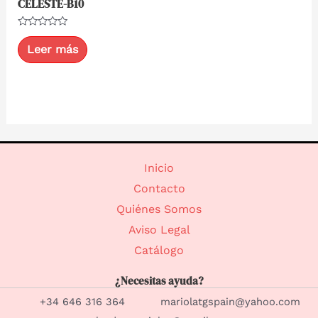
CELESTE-B10
Valorado
con
Leer más
0
de
5
Inicio
Contacto
Quiénes Somos
Aviso Legal
Catálogo
¿Necesitas ayuda?
+34 646 316 364 mariolatgspain@yahoo.com