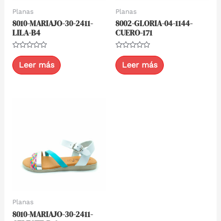
Planas
Planas
8010-MARIAJO-30-2411-
8002-GLORIA-04-1144-
LILA-B4
CUERO-171
Valorado
Valorado
con
con
Leer más
Leer más
0
0
de
de
5
5
Planas
8010-MARIAJO-30-2411-