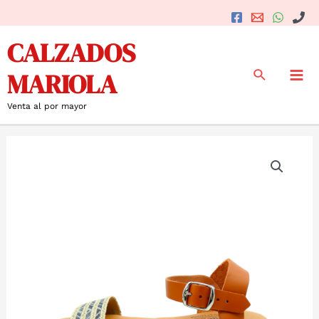
Ir
al
Mai
CALZADOS
contenido
Me
Buscar
MARIOLA
Venta al por mayor