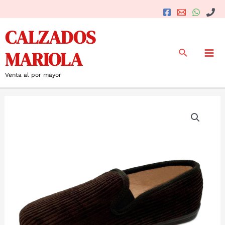
Ir
al
Mai
CALZADOS
contenido
Me
Buscar
MARIOLA
Venta al por mayor