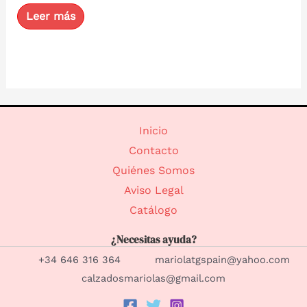
Valorado
con
Leer más
0
de
5
Inicio
Contacto
Quiénes Somos
Aviso Legal
Catálogo
¿Necesitas ayuda?
+34 646 316 364 mariolatgspain@yahoo.com
calzadosmariolas@gmail.com