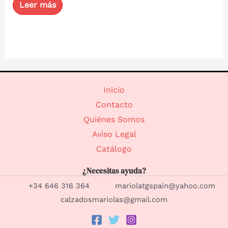
con
Leer más
0
de
5
Inicio
Contacto
Quiénes Somos
Aviso Legal
Catálogo
¿Necesitas ayuda?
+34 646 316 364 mariolatgspain@yahoo.com
calzadosmariolas@gmail.com