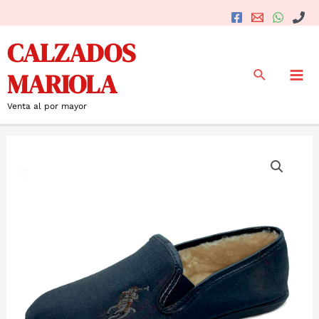
Ir
al
Mai
CALZADOS
contenido
Me
Buscar
MARIOLA
Venta al por mayor