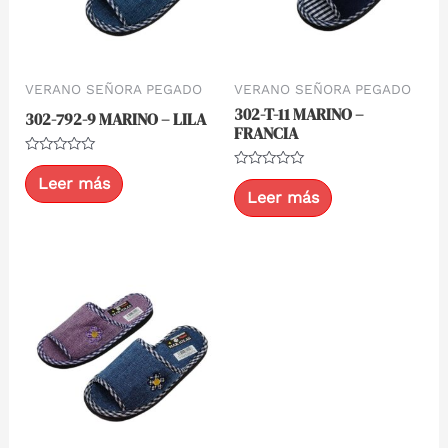
VERANO SEÑORA PEGADO
VERANO SEÑORA PEGADO
302-T-11 MARINO –
302-792-9 MARINO – LILA
FRANCIA
Valorado
con
Valorado
Leer más
0
con
Leer más
de
0
5
de
5