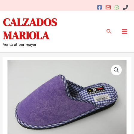
Ir
al
Mai
CALZADOS
contenido
Me
Buscar
MARIOLA
Venta al por mayor