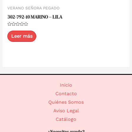
VERANO SEÑORA PEGADO
302-792-10 MARINO – LILA
Valorado
con
Leer más
0
de
5
Inicio
Contacto
Quiénes Somos
Aviso Legal
Catálogo
¿Necesitas ayuda?