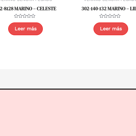
2-8128 MARINO – CELESTE
302-140-132 MARINO – LI
Valorado
Valorado
con
con
Leer más
Leer más
0
0
de
de
5
5