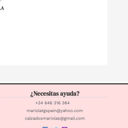
LA
¿Necesitas ayuda?
+34 646 316 364
mariolatgspain@yahoo.com
calzadosmariolas@gmail.com