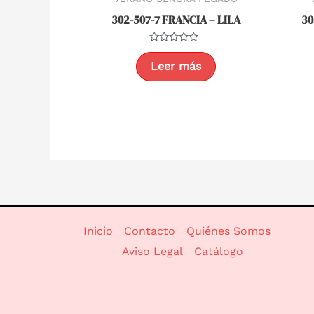
302-507-7 FRANCIA – LILA
30
Valorado
con
Leer más
0
de
5
Inicio
Contacto
Quiénes Somos
Aviso Legal
Catálogo