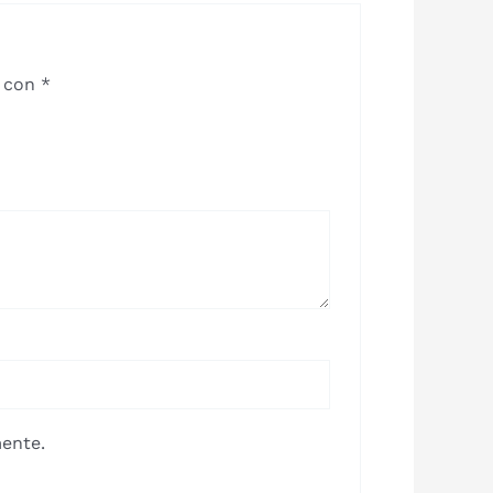
s con
*
ente.