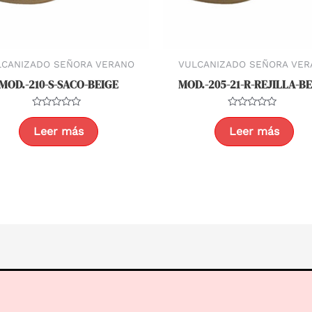
LCANIZADO SEÑORA VERANO
VULCANIZADO SEÑORA VER
MOD.-210-S-SACO-BEIGE
MOD.-205-21-R-REJILLA-B
Valorado
Valorado
con
con
Leer más
Leer más
0
0
de
de
5
5