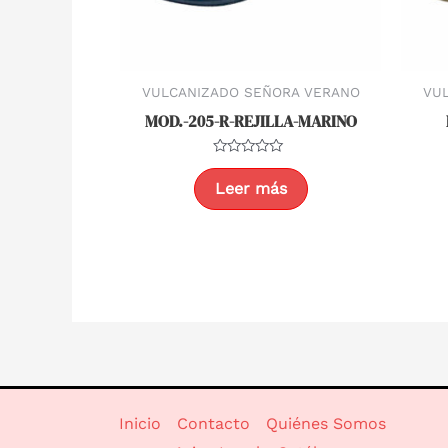
VULCANIZADO SEÑORA VERANO
VU
MOD.-205-R-REJILLA-MARINO
Valorado
con
Leer más
0
de
5
Inicio
Contacto
Quiénes Somos