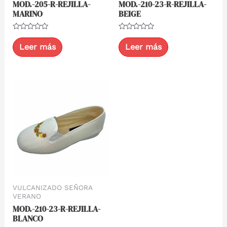
MOD.-205-R-REJILLA-
MOD.-210-23-R-REJILLA-
MARINO
BEIGE
Valorado
Valorado
con
con
Leer más
Leer más
0
0
de
de
5
5
VULCANIZADO SEÑORA
VERANO
MOD.-210-23-R-REJILLA-
BLANCO