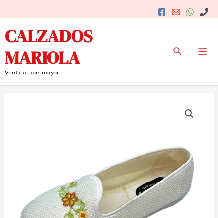
Ir
al
Mai
CALZADOS
contenido
Me
Buscar
MARIOLA
Venta al por mayor