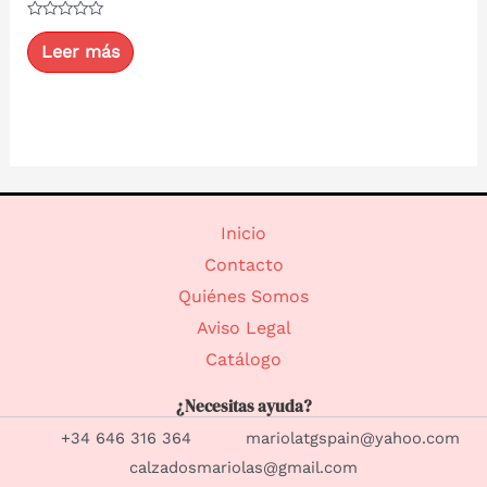
Valorado
con
Leer más
0
de
5
Inicio
Contacto
Quiénes Somos
Aviso Legal
Catálogo
¿Necesitas ayuda?
+34 646 316 364 mariolatgspain@yahoo.com
calzadosmariolas@gmail.com