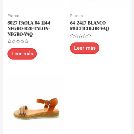
Planas
Planas
8027-PAOLA-04-1144-
64-2417-BLANCO-
NEGRO-B20-TALON-
MULTICOLOR-VAQ
NEGRO-VAQ
Valorado
con
Leer más
Valorado
0
con
Leer más
de
0
5
de
5