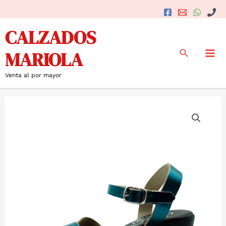
Ir
al
Mai
CALZADOS
contenido
Me
Buscar
MARIOLA
Venta al por mayor