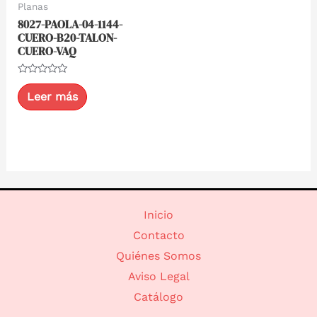
Planas
8027-PAOLA-04-1144-
CUERO-B20-TALON-
CUERO-VAQ
Valorado
con
Leer más
0
de
5
Inicio
Contacto
Quiénes Somos
Aviso Legal
Catálogo