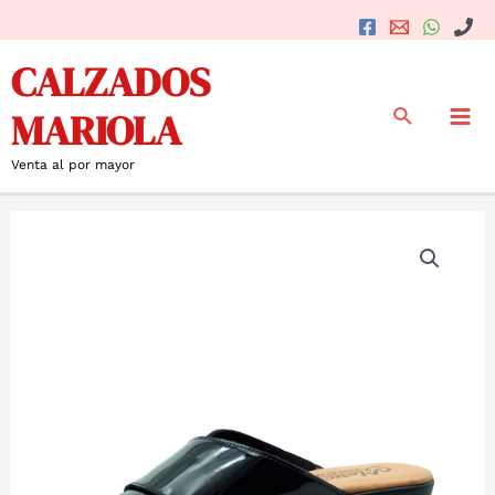
Ir
al
Mai
CALZADOS
contenido
Me
Buscar
MARIOLA
Venta al por mayor