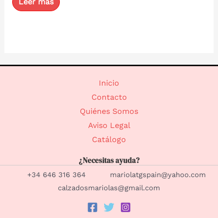
Leer más
0
de
5
Inicio
Contacto
Quiénes Somos
Aviso Legal
Catálogo
¿Necesitas ayuda?
+34 646 316 364 mariolatgspain@yahoo.com
calzadosmariolas@gmail.com