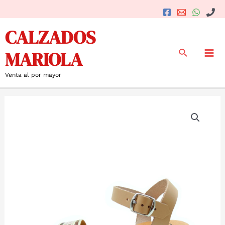
Ir
al
Mai
CALZADOS
contenido
Me
Buscar
MARIOLA
Venta al por mayor