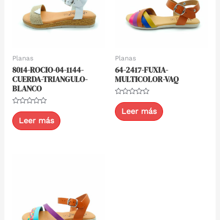
Planas
Planas
8014-ROCIO-04-1144-
64-2417-FUXIA-
CUERDA-TRIANGULO-
MULTICOLOR-VAQ
BLANCO
Valorado
con
Leer más
Valorado
0
con
Leer más
de
0
5
de
5