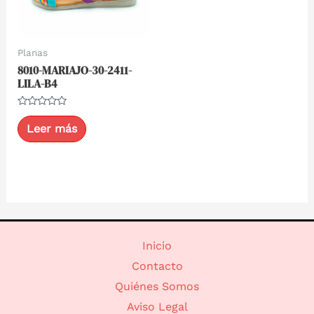
Planas
8010-MARIAJO-30-2411-
LILA-B4
Valorado
con
Leer más
0
de
5
Inicio
Contacto
Quiénes Somos
Aviso Legal