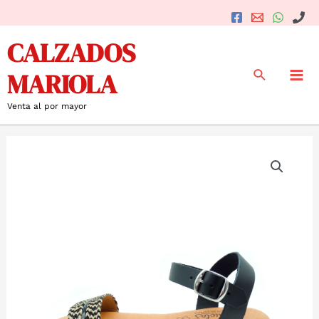
Ir
al
Mai
CALZADOS
contenido
Me
Buscar
MARIOLA
Venta al por mayor