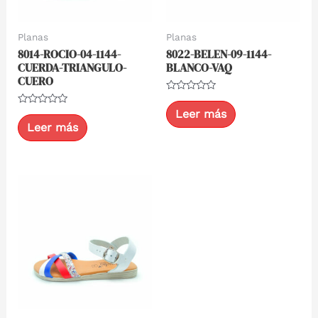
Planas
Planas
8014-ROCIO-04-1144-
8022-BELEN-09-1144-
CUERDA-TRIANGULO-
BLANCO-VAQ
CUERO
Valorado
con
Leer más
Valorado
0
con
Leer más
de
0
5
de
5