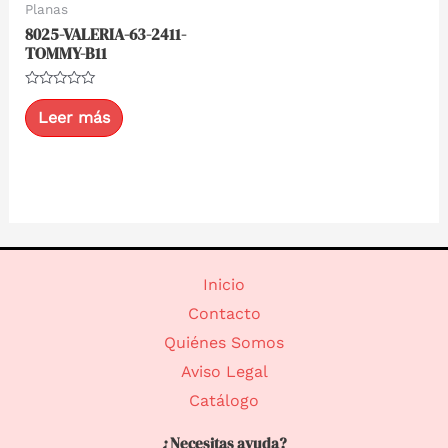
Planas
8025-VALERIA-63-2411-
TOMMY-B11
Valorado
con
Leer más
0
de
5
Inicio
Contacto
Quiénes Somos
Aviso Legal
Catálogo
¿Necesitas ayuda?