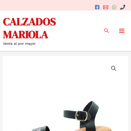
Ir
al
Mai
CALZADOS
contenido
Me
Buscar
MARIOLA
Venta al por mayor