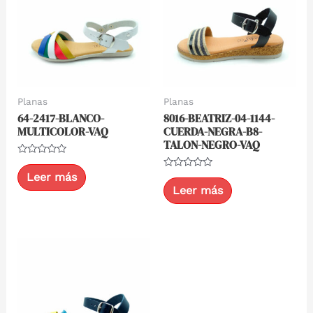
Planas
Planas
64-2417-BLANCO-
8016-BEATRIZ-04-1144-
MULTICOLOR-VAQ
CUERDA-NEGRA-B8-
TALON-NEGRO-VAQ
Valorado
con
Leer más
Valorado
0
con
Leer más
de
0
5
de
5