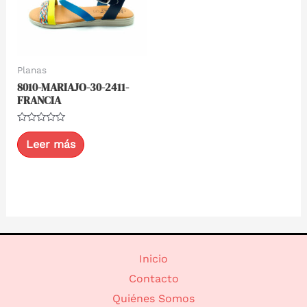
Planas
8010-MARIAJO-30-2411-
FRANCIA
Valorado
con
Leer más
0
de
5
Inicio
Contacto
Quiénes Somos