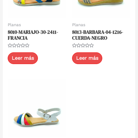
Planas
Planas
8010-MARIAJO-30-2411-
8013-BARBARA-04-1216-
FRANCIA
CUERDA-NEGRO
Valorado
Valorado
con
con
Leer más
Leer más
0
0
de
de
5
5