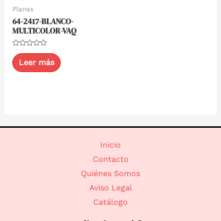
Planas
64-2417-BLANCO-
MULTICOLOR-VAQ
Valorado
con
Leer más
0
de
5
Inicio
Contacto
Quiénes Somos
Aviso Legal
Catálogo