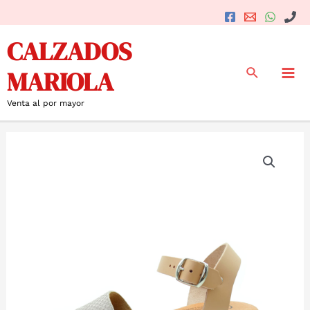
Ir
al
Mai
CALZADOS
contenido
Me
Buscar
MARIOLA
Venta al por mayor