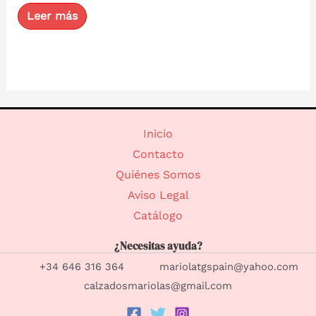
Valorado
con
Leer más
0
de
5
Inicio
Contacto
Quiénes Somos
Aviso Legal
Catálogo
¿Necesitas ayuda?
+34 646 316 364 mariolatgspain@yahoo.com
calzadosmariolas@gmail.com