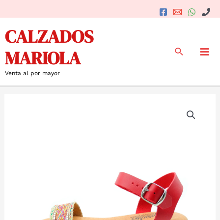
Ir
al
Mai
CALZADOS
contenido
Me
Buscar
MARIOLA
Venta al por mayor