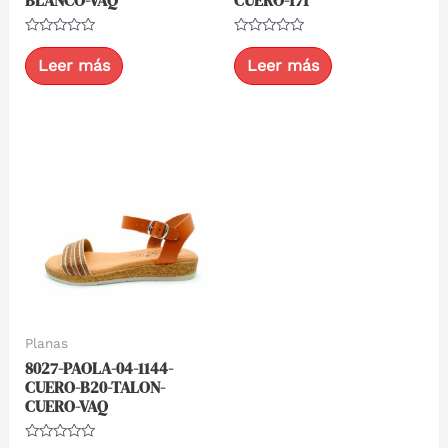
BLANCO-VAQ
CUERO-171
Valorado
Valorado
con
con
Leer más
Leer más
0
0
de
de
5
5
Planas
8027-PAOLA-04-1144-
CUERO-B20-TALON-
CUERO-VAQ