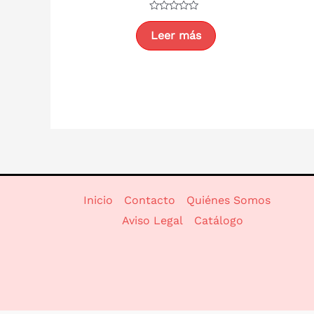
Valorado
con
Leer más
0
de
5
Inicio
Contacto
Quiénes Somos
Aviso Legal
Catálogo