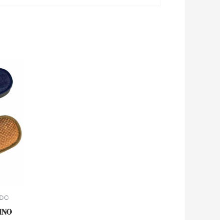
DO
INO