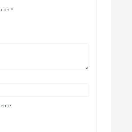
s con
*
ente.