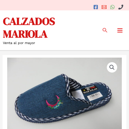
Ir
al
Mai
CALZADOS
contenido
Me
Buscar
MARIOLA
Venta al por mayor