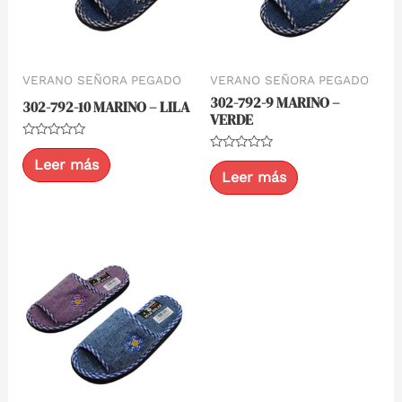
VERANO SEÑORA PEGADO
VERANO SEÑORA PEGADO
302-792-9 MARINO –
302-792-10 MARINO – LILA
VERDE
Valorado
con
Valorado
Leer más
0
con
Leer más
de
0
5
de
5