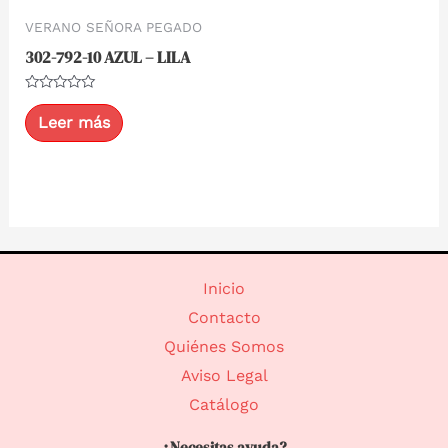
VERANO SEÑORA PEGADO
302-792-10 AZUL – LILA
Valorado
con
Leer más
0
de
5
Inicio
Contacto
Quiénes Somos
Aviso Legal
Catálogo
¿Necesitas ayuda?