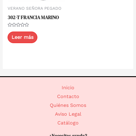
VERANO SEÑORA PEGADO
302-T FRANCIA MARINO
Valorado
con
Leer más
0
de
5
Inicio
Contacto
Quiénes Somos
Aviso Legal
Catálogo
¿Necesitas ayuda?