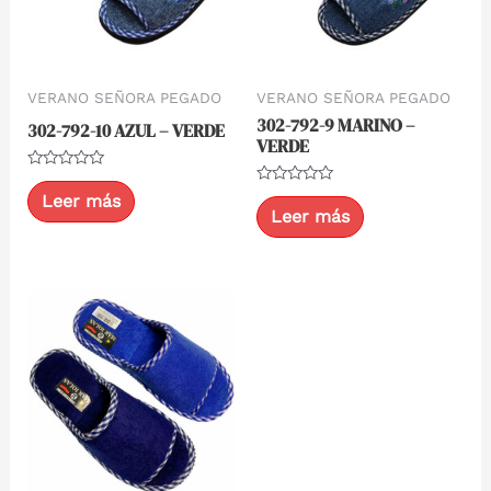
VERANO SEÑORA PEGADO
VERANO SEÑORA PEGADO
302-792-9 MARINO –
302-792-10 AZUL – VERDE
VERDE
Valorado
con
Valorado
Leer más
0
con
Leer más
de
0
5
de
5