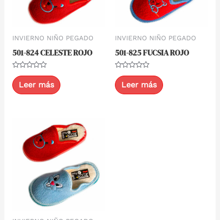
INVIERNO NIÑO PEGADO
INVIERNO NIÑO PEGADO
501-824 CELESTE ROJO
501-825 FUCSIA ROJO
Valorado
Valorado
con
con
Leer más
Leer más
0
0
de
de
5
5