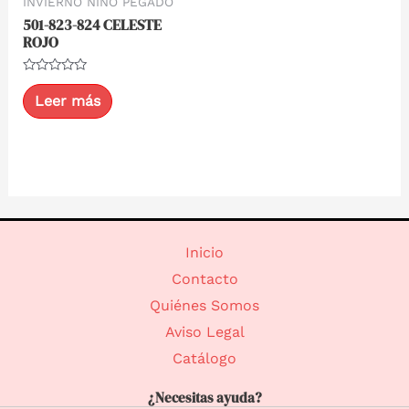
INVIERNO NIÑO PEGADO
501-823-824 CELESTE
ROJO
Valorado
con
Leer más
0
de
5
Inicio
Contacto
Quiénes Somos
Aviso Legal
Catálogo
¿Necesitas ayuda?