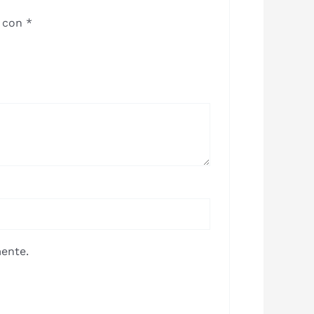
s con
*
ente.