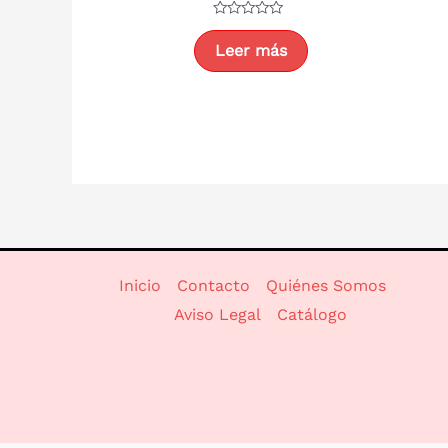
Valorado
con
Leer más
0
de
5
Inicio
Contacto
Quiénes Somos
Aviso Legal
Catálogo