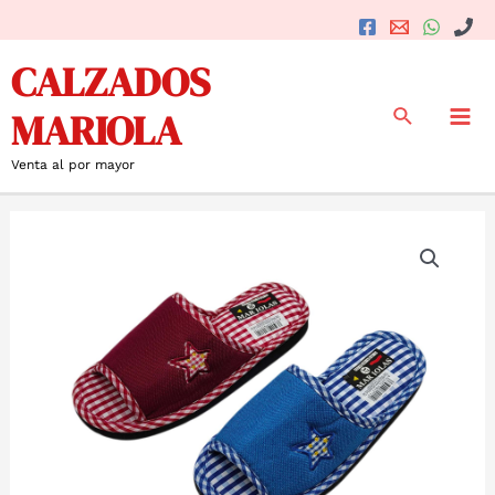
Ir
al
Mai
CALZADOS
contenido
Me
Buscar
MARIOLA
Venta al por mayor