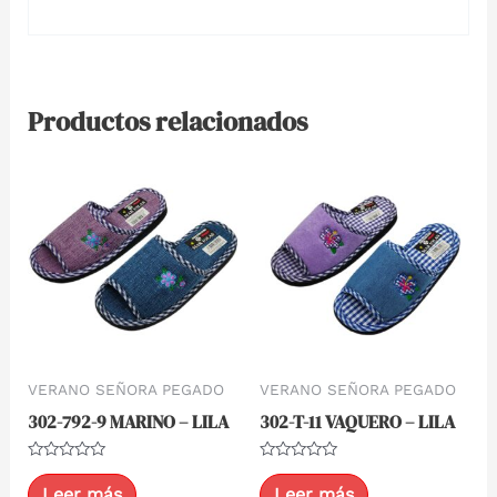
Productos relacionados
VERANO SEÑORA PEGADO
VERANO SEÑORA PEGADO
302-792-9 MARINO – LILA
302-T-11 VAQUERO – LILA
Valorado
Valorado
con
con
Leer más
Leer más