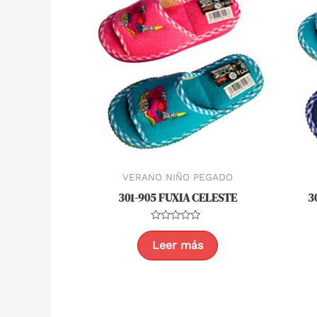
VERANO NIÑO PEGADO
301-905 FUXIA CELESTE
3
Valorado
con
Leer más
0
de
5